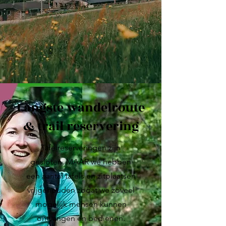
Langste wandelroute
& trail reservering
Tafelreserveringen zijn
gesloten, MAAR we hebben
een aantal tafels en zitplaatsen
vrijgehouden zodat we zoveel
mogelijk mensen kunnen
ontvangen en bedienen.