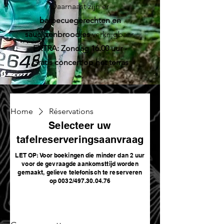
Daarnaast zijn er
barbecuegerechten en
saucijzenbroodjes
verkrijgbaar.
EXTRA: Zondag 16.00 uur -
Gratis concert op het terras
Home
Réservations
Selecteer uw
Een reservering
tafelreserveringsaanvraag
aanvragen
LET OP: Voor boekingen die minder dan 2 uur
voor de gevraagde aankomsttijd worden
gemaakt, gelieve telefonisch te reserveren
op 0032/497.30.04.76
Selecteer je gegevens, dan gaan wij de
beste tafel voor je vinden.