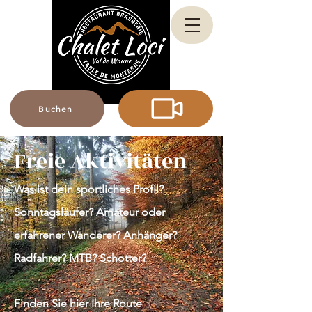
Buchen
Freie Aktivitäten
Was ist dein sportliches Profil?
Sonntagsläufer? Amateur oder
erfahrener Wanderer? Anhänger?
Radfahrer? MTB? Schotter?
Finden Sie hier Ihre Route