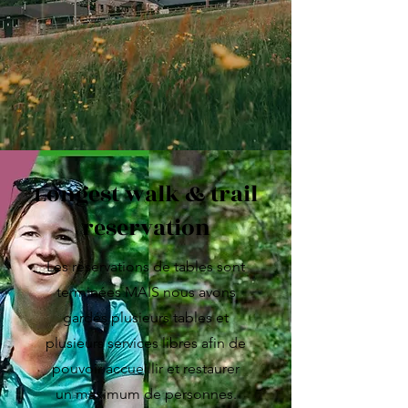
Longest walk & trail
reservation
Les réservations de tables sont
terminées MAIS nous avons
gardés plusieurs tables et
plusieurs services libres afin de
pouvoir accueillir et restaurer
un maximum de personnes.