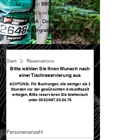
En plus, un
BBQ-Pain saucisses
sera mis à votre disposition.
EXTRA : Dimanche 16h -
Concert gratuit en terrasse
Start
Réservations
Bitte wählen Sie Ihren Wunsch nach
Reservierung
einer Tischreservierung aus
ACHTUNG: Für Buchungen, die weniger als 2
anfragen
Stunden vor der gewünschten Ankunftszeit
erfolgen, Bitte reservieren Sie telefonisch
unter 0032/497.30.04.76
Wir suchen einen passenden Platz
basierend auf diesen Angaben.
Personenanzahl